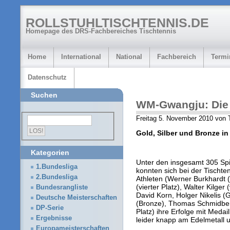
ROLLSTUHLTISCHTENNIS.DE
Homepage des DRS-Fachbereiches Tischtennis
Home
International
National
Fachbereich
Termi
Datenschutz
Suchen
WM-Gwangju: Die 
Freitag 5. November 2010 von 
Gold, Silber und Bronze in
Kategorien
Unter den insgesamt 305 Spi
1.Bundesliga
konnten sich bei der Tischt
2.Bundesliga
Athleten (Werner Burkhardt (S
(vierter Platz), Walter Kilger 
Bundesrangliste
David Korn, Holger Nikelis (
Deutsche Meisterschaften
(Bronze), Thomas Schmidberg
DP-Serie
Platz) ihre Erfolge mit Medai
Ergebnisse
leider knapp am Edelmetall u
Europameisterschaften