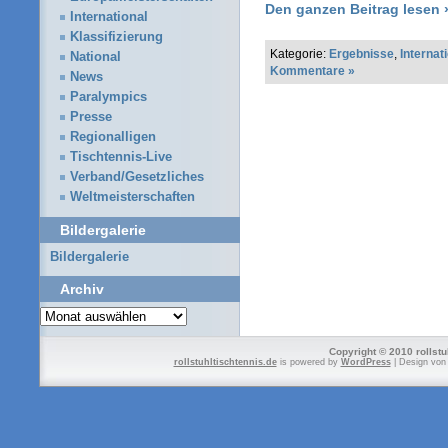
Den ganzen Beitrag lesen 
International
Klassifizierung
Kategorie:
Ergebnisse
,
Internat
National
Kommentare »
News
Paralympics
Presse
Regionalligen
Tischtennis-Live
Verband/Gesetzliches
Weltmeisterschaften
Bildergalerie
Bildergalerie
Archiv
Archiv
Copyright © 2010 rollstu
rollstuhltischtennis.de
is powered by
WordPress
| Design vo