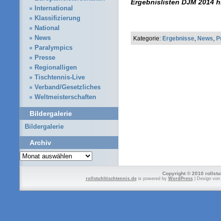
Ergebnislisten DJM 2014 h
International
Klassifizierung
National
News
Kategorie:
Ergebnisse
,
News
,
P
Paralympics
Presse
Regionalligen
Tischtennis-Live
Verband/Gesetzliches
Weltmeisterschaften
Bildergalerie
Bildergalerie
Archiv
Archiv
Copyright © 2010 rollstu
rollstuhltischtennis.de
is powered by
WordPress
| Design vo