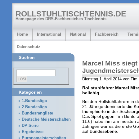
ROLLSTUHLTISCHTENNIS.DE
Homepage des DRS-Fachbereiches Tischtennis
Home
International
National
Fachbereich
Termi
Datenschutz
Suchen
Marcel Miss siegt
Jugendmeistersch
Dienstag 1. April 2014 von Tim
Rollstuhlfahrer Marcel Mi
Kategorien
beliebig
1.Bundesliga
Bei den Rollstuhlfahrern in 
21-Jährige dominierte die K
2.Bundesliga
triumphierte in der Sechserg
Bundesrangliste
Das Spiel gegen Tim Bunte au
Deutsche Meisterschaften
11:6) habe ihm am meisten a
DP-Serie
Jährigen war es die erste Go
auf Bundesebene.
Ergebnisse
Europameisterschaften