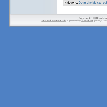
Kategorie:
Deutsche Meistersc
Copyright © 2010 rollstu
rollstuhltischtennis.de
is powered by
WordPress
| Design vo