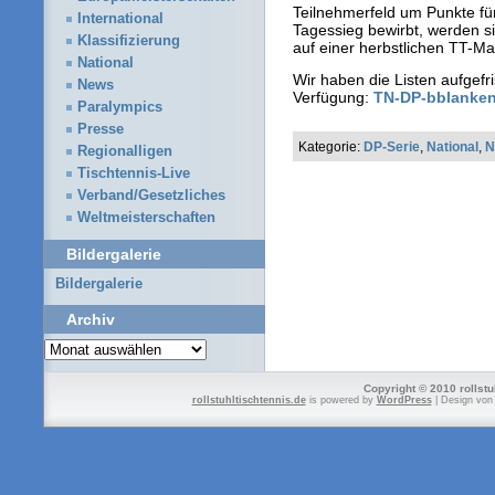
Teilnehmerfeld um Punkte f
International
Tagessieg bewirbt, werden si
Klassifizierung
auf einer herbstlichen TT-Ma
National
Wir haben die Listen aufgefri
News
Verfügung:
TN-DP-bblanken
Paralympics
Presse
Kategorie:
DP-Serie
,
National
,
N
Regionalligen
Tischtennis-Live
Verband/Gesetzliches
Weltmeisterschaften
Bildergalerie
Bildergalerie
Archiv
Archiv
Copyright © 2010 rollstu
rollstuhltischtennis.de
is powered by
WordPress
| Design vo