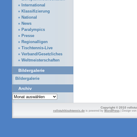
International
Klassifizierung
National
News
Paralympics
Presse
Regionalligen
Tischtennis-Live
Verband/Gesetzliches
Weltmeisterschaften
Bildergalerie
Bildergalerie
Archiv
Archiv
Copyright © 2010 rollstu
rollstuhltischtennis.de
is powered by
WordPress
| Design vo