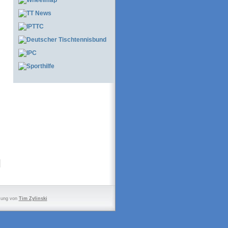
zung von
Tim Zylinski