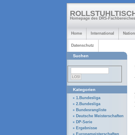
ROLLSTUHLTISC
Homepage des DRS-Fachbereiches
Home
International
Nation
Datenschutz
Suchen
Kategorien
1.Bundesliga
2.Bundesliga
Bundesrangliste
Deutsche Meisterschaften
DP-Serie
Ergebnisse
Europameisterschaften