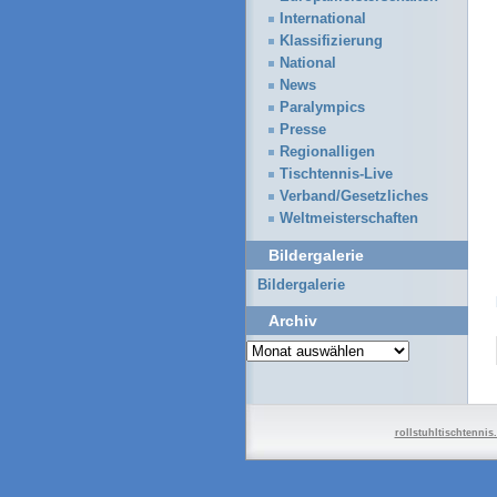
International
Klassifizierung
National
News
Paralympics
Presse
Regionalligen
Tischtennis-Live
Verband/Gesetzliches
Weltmeisterschaften
Bildergalerie
Bildergalerie
Archiv
Archiv
rollstuhltischtennis