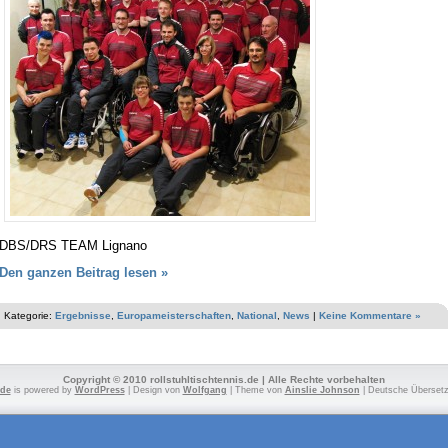
DBS/DRS TEAM Lignano
Den ganzen Beitrag lesen »
Kategorie:
Ergebnisse
,
Europameisterschaften
,
National
,
News
|
Keine Kommentare »
Copyright © 2010 rollstuhltischtennis.de | Alle Rechte vorbehalten
.de
is powered by
WordPress
| Design von
Wolfgang
| Theme von
Ainslie Johnson
| Deutsche Überset