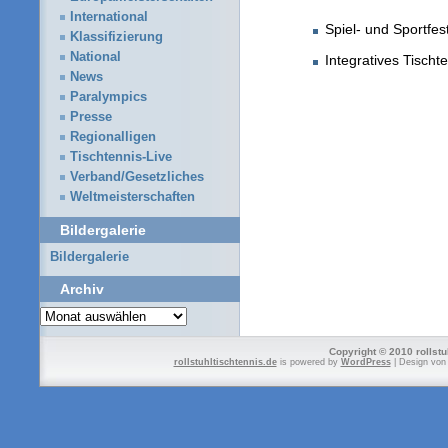
International
Spiel- und Sportfes
Klassifizierung
National
Integratives Tischt
News
Paralympics
Presse
Regionalligen
Tischtennis-Live
Verband/Gesetzliches
Weltmeisterschaften
Bildergalerie
Bildergalerie
Archiv
Archiv
Copyright © 2010 rollstu
rollstuhltischtennis.de
is powered by
WordPress
| Design vo