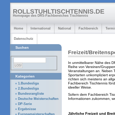
ROLLSTUHLTISCHTENNIS.DE
Homepage des DRS-Fachbereiches Tischtennis
Home
International
National
Fachbereich
Termi
Datenschutz
Suchen
Freizeit/Breitensp
In unmittelbarer Nähe des D
Reihe von Vereinen/Gruppen 
Veranstaltungen an. Neben T
Sportarten unkompliziert er
Kategorien
richten sich meistens an allg
Fachbereich Tischtennis förd
1.Bundesliga
ideeller Weise.
2.Bundesliga
Bundesrangliste
Sofern dem Fachbereich Tis
Informationen zukommen, wer
Deutsche Meisterschaften
DP-Serie
Ergebnisse
Jährliche Freizeit und Bre
Europameisterschaften