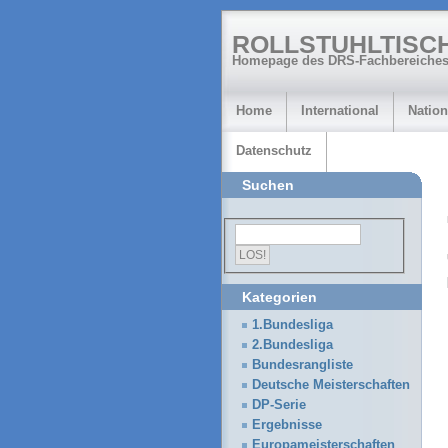
ROLLSTUHLTISC
Homepage des DRS-Fachbereiches
Home
International
Nation
Datenschutz
Suchen
Kategorien
1.Bundesliga
2.Bundesliga
Bundesrangliste
Deutsche Meisterschaften
DP-Serie
Ergebnisse
Europameisterschaften