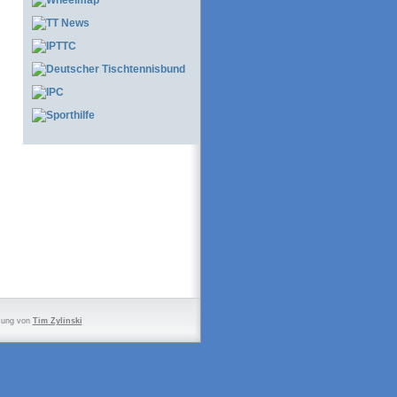
zung von
Tim Zylinski