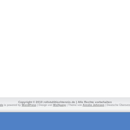
Copyright © 2010 rollstuhltischtennis.de | Alle Rechte vorbehalten
.de
is powered by
WordPress
| Design von
Wolfgang
| Theme von
Ainslie Johnson
| Deutsche Überset