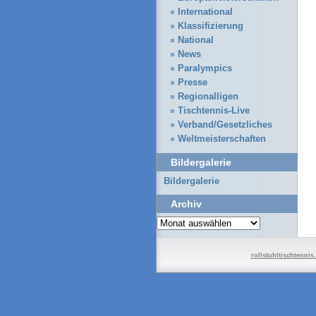
International
Klassifizierung
National
News
Paralympics
Presse
Regionalligen
Tischtennis-Live
Verband/Gesetzliches
Weltmeisterschaften
Bildergalerie
Bildergalerie
Archiv
Archiv
rollstuhltischtennis