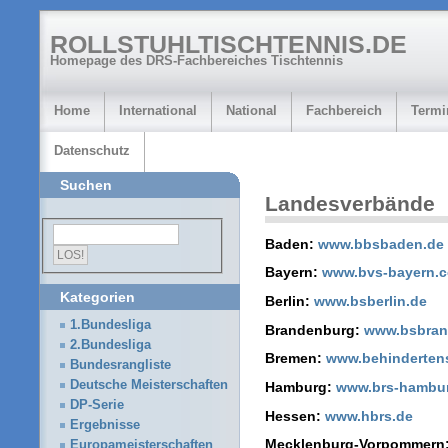
ROLLSTUHLTISCHTENNIS.DE
Homepage des DRS-Fachbereiches Tischtennis
Home
International
National
Fachbereich
Termi
Datenschutz
Suchen
Landesverbände
Baden:
www.bbsbaden.de
Bayern:
www.bvs-bayern.
Kategorien
Berlin:
www.bsberlin.de
1.Bundesliga
Brandenburg:
www.bsbran
2.Bundesliga
Bremen:
www.behinderten
Bundesrangliste
Deutsche Meisterschaften
Hamburg:
www.brs-hambu
DP-Serie
Hessen:
www.hbrs.de
Ergebnisse
Mecklenburg-Vorpommern
Europameisterschaften