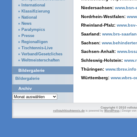
International
Niedersachsen:
www.bsn-e
Klassifizierung
Nordrhein-Westfalen:
www
National
News
Rheinland-Pfalz:
www.bsv-
Paralympics
Saarland:
www.brs-saarlan
Presse
Regionalligen
Sachsen:
www.behinderte
Tischtennis-Live
Sachsen-Anhalt:
www.bss
Verband/Gesetzliches
Schleswig-Holstein:
www.r
Weltmeisterschaften
Thüringen:
www.tbrsv.info
Bildergalerie
Württemberg:
www.wbrs-on
Bildergalerie
Archiv
Archiv
Copyright © 2010 rollstu
rollstuhltischtennis.de
is powered by
WordPress
| Design vo